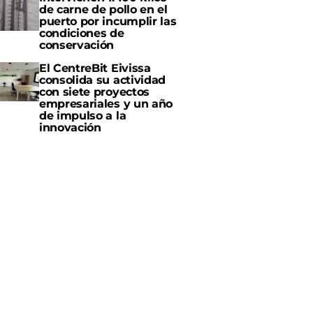
de carne de pollo en el
puerto por incumplir las
condiciones de
conservación
El CentreBit Eivissa
consolida su actividad
con siete proyectos
empresariales y un año
de impulso a la
innovación