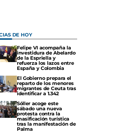
CIAS DE HOY
Felipe VI acompaña la
investidura de Abelardo
de la Espriella y
refuerza los lazos entre
España y Colombia
El Gobierno prepara el
reparto de los menores
migrantes de Ceuta tras
identificar a 1.342
Sóller acoge este
sábado una nueva
protesta contra la
masificación turística
tras la manifestación de
Palma