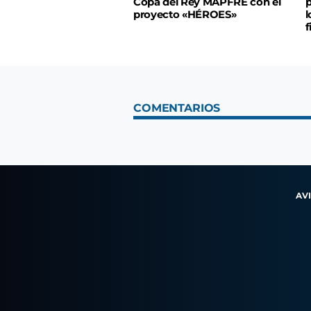
Copa del Rey MAPFRE con el
p
proyecto «HÉROES»
l
f
COMENTARIOS
AV