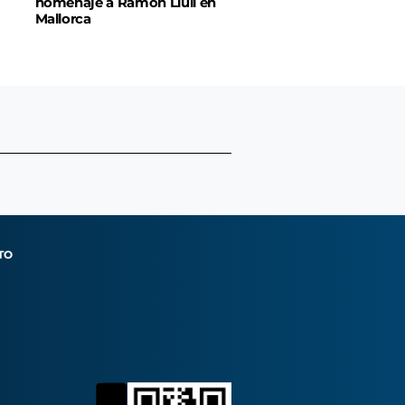
homenaje a Ramon Llull en
Mallorca
TO