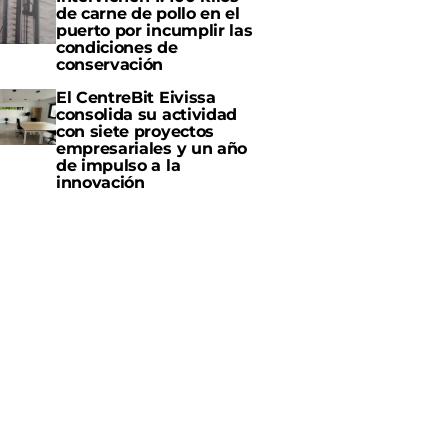
de carne de pollo en el
puerto por incumplir las
condiciones de
conservación
El CentreBit Eivissa
consolida su actividad
con siete proyectos
empresariales y un año
de impulso a la
innovación