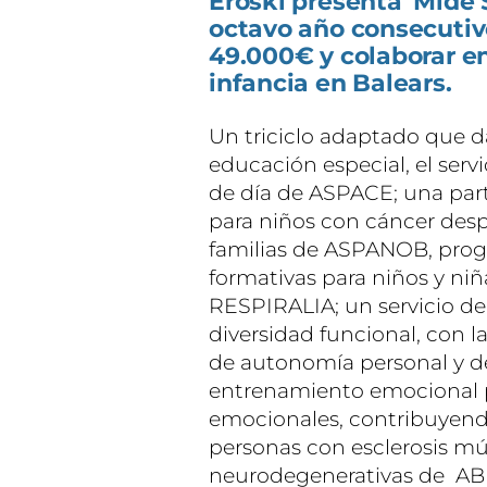
Eroski presenta 'Mide 
octavo año consecutivo
49.000€ y colaborar en
infancia en Balears.
Un triciclo adaptado que d
educación especial, el serv
de día de ASPACE; una part
para niños con cáncer des
familias de ASPANOB, prog
formativas para niños y ni
RESPIRALIA; un servicio d
diversidad funcional, con l
de autonomía personal y d
entrenamiento emocional p
emocionales, contribuyendo
personas con esclerosis mú
neurodegenerativas de ABD