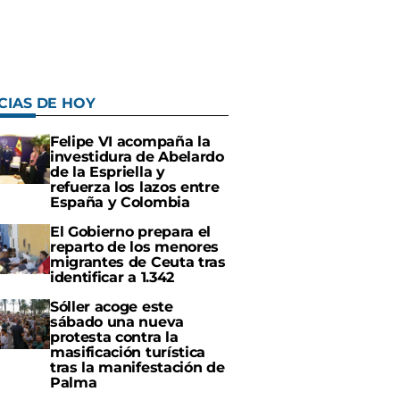
CIAS DE HOY
Felipe VI acompaña la
investidura de Abelardo
de la Espriella y
refuerza los lazos entre
España y Colombia
El Gobierno prepara el
reparto de los menores
migrantes de Ceuta tras
identificar a 1.342
Sóller acoge este
sábado una nueva
protesta contra la
masificación turística
tras la manifestación de
Palma