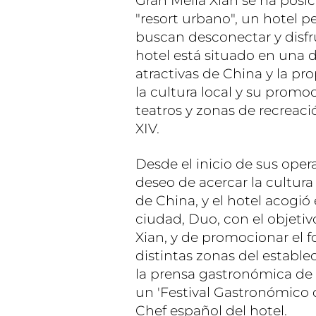
Gran Meliá Xian se ha pos
"resort urbano", un hotel p
buscan desconectar y disfru
hotel está situado en una d
atractivas de China y la p
la cultura local y su promo
teatros y zonas de recreaci
XIV.
Desde el inicio de sus oper
deseo de acercar la cultur
de China, y el hotel acogió
ciudad, Duo, con el objetiv
Xian, y de promocionar el f
distintas zonas del establ
la prensa gastronómica de C
un 'Festival Gastronómico 
Chef español del hotel.