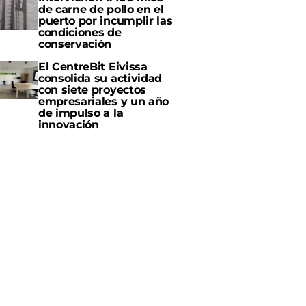
de carne de pollo en el
puerto por incumplir las
condiciones de
conservación
El CentreBit Eivissa
consolida su actividad
con siete proyectos
empresariales y un año
de impulso a la
innovación