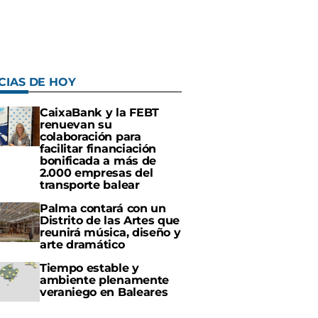
CIAS DE HOY
CaixaBank y la FEBT
renuevan su
colaboración para
facilitar financiación
bonificada a más de
2.000 empresas del
transporte balear
Palma contará con un
Distrito de las Artes que
reunirá música, diseño y
arte dramático
Tiempo estable y
ambiente plenamente
veraniego en Baleares