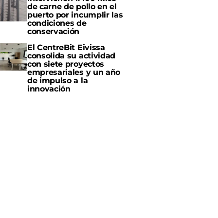
de carne de pollo en el
puerto por incumplir las
condiciones de
conservación
El CentreBit Eivissa
consolida su actividad
con siete proyectos
empresariales y un año
de impulso a la
innovación