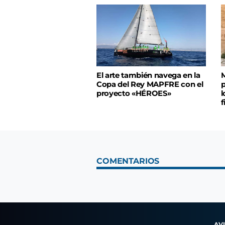
El arte también navega en la
M
Copa del Rey MAPFRE con el
p
proyecto «HÉROES»
l
f
COMENTARIOS
AV