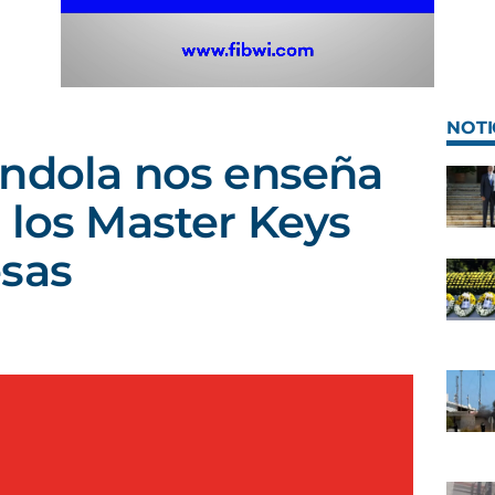
NOTI
ándola nos enseña
 los Master Keys
esas