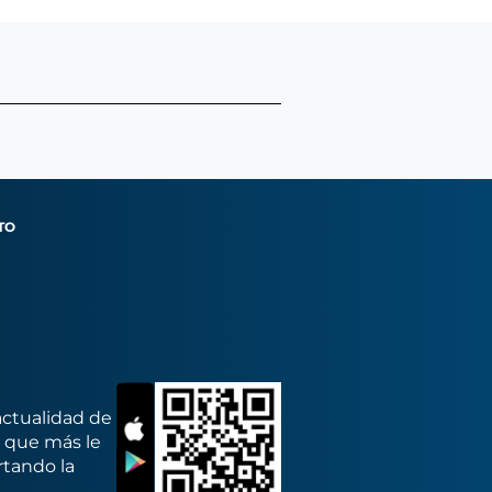
TO
actualidad de
s que más le
rtando la