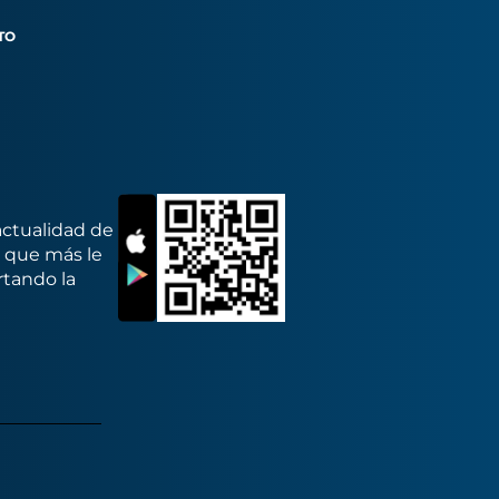
TO
actualidad de
s que más le
rtando la