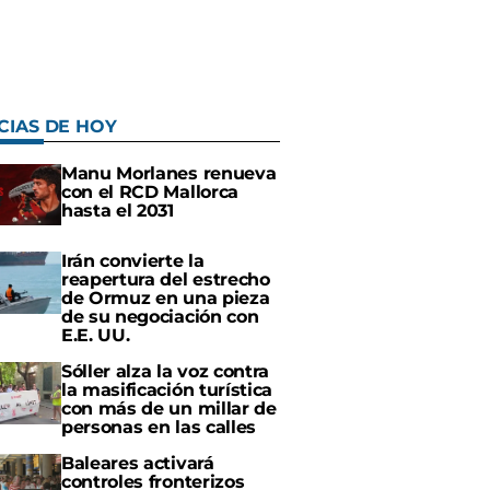
CIAS DE HOY
Manu Morlanes renueva
con el RCD Mallorca
hasta el 2031
Irán convierte la
reapertura del estrecho
de Ormuz en una pieza
de su negociación con
E.E. UU.
Sóller alza la voz contra
la masificación turística
con más de un millar de
personas en las calles
Baleares activará
controles fronterizos