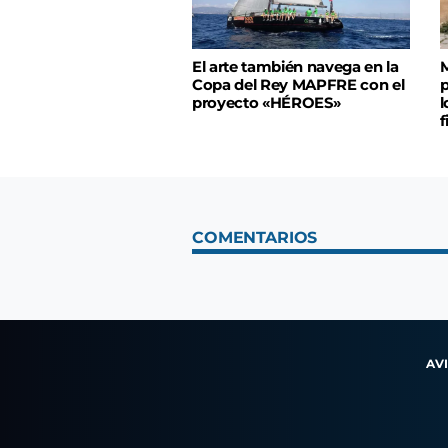
El arte también navega en la
M
Copa del Rey MAPFRE con el
p
proyecto «HÉROES»
l
f
COMENTARIOS
AV