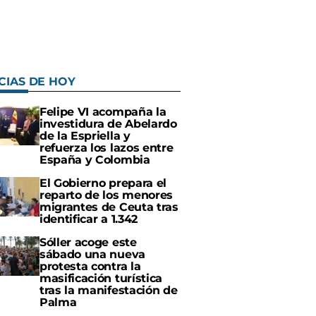
CIAS DE HOY
Felipe VI acompaña la
investidura de Abelardo
de la Espriella y
refuerza los lazos entre
España y Colombia
El Gobierno prepara el
reparto de los menores
migrantes de Ceuta tras
identificar a 1.342
Sóller acoge este
sábado una nueva
protesta contra la
masificación turística
tras la manifestación de
Palma