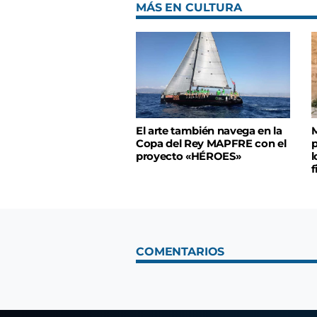
MÁS EN CULTURA
El arte también navega en la
M
Copa del Rey MAPFRE con el
p
proyecto «HÉROES»
l
f
COMENTARIOS