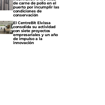
de carne de pollo en el
puerto por incumplir las
condiciones de
conservación
El CentreBit Eivissa
consolida su actividad
con siete proyectos
empresariales y un año
de impulso a la
innovación