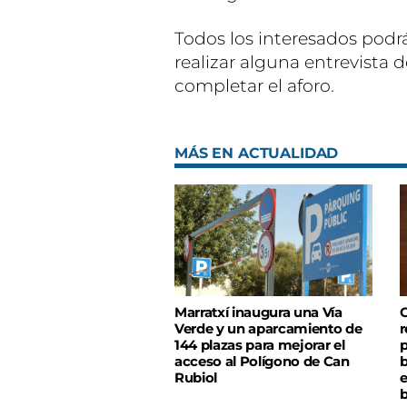
Todos los interesados podrá
realizar alguna entrevista d
completar el aforo.
MÁS EN ACTUALIDAD
Marratxí inaugura una Vía
C
Verde y un aparcamiento de
r
144 plazas para mejorar el
p
acceso al Polígono de Can
b
Rubiol
e
b