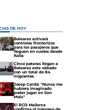
CIAS DE HOY
Baleares activará
controles fronterizos
para los pasajeros que
lleguen en vuelos desde
Italia
Cinco pateras llegan a
Baleares este sábado
con un total de 84
migrantes
Josep Cerdà: "Nunca me
hubiera imaginado
poder jugar en Son
Moix"
El RCD Mallorca
confirma el traspaso de