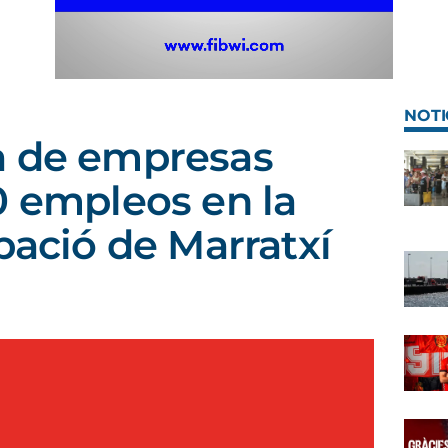
NOTI
a de empresas
0 empleos en la
pació de Marratxí