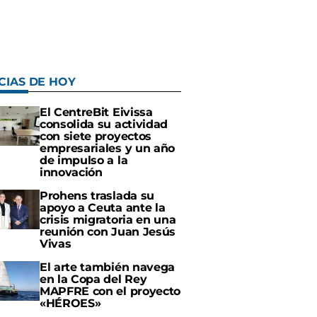
CIAS DE HOY
El CentreBit Eivissa
consolida su actividad
con siete proyectos
empresariales y un año
de impulso a la
innovación
Prohens traslada su
apoyo a Ceuta ante la
crisis migratoria en una
reunión con Juan Jesús
Vivas
El arte también navega
en la Copa del Rey
MAPFRE con el proyecto
«HÉROES»