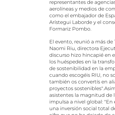
representantes de agencias
aerolíneas y medios de com
como el embajador de Espa
Arístegui Laborde y el con
Formariz Pombo.
El evento, reunió a más de 
Naomi Riu, directora Ejecu
discurso hizo hincapié en e
los huéspedes en la transf
de sostenibilidad en la em
cuando escogéis RIU, no so
también os convertís en al
proyectos sostenibles".As
asistentes la magnitud de l
impulsa a nivel global: "E
una inversión social total d