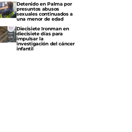
Detenido en Palma por
presuntos abusos
sexuales continuados a
una menor de edad
Diecisiete Ironman en
diecisiete días para
impulsar la
investigación del cáncer
infantil