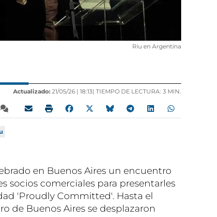
Riu en Argentina
Actualizado:
21/05/26 |
18:13
| TIEMPO DE LECTURA: 3 MIN.
u
lebrado en Buenos Aires un encuentro
es socios comerciales para presentarles
idad 'Proudly Committed'. Hasta el
tro de Buenos Aires se desplazaron