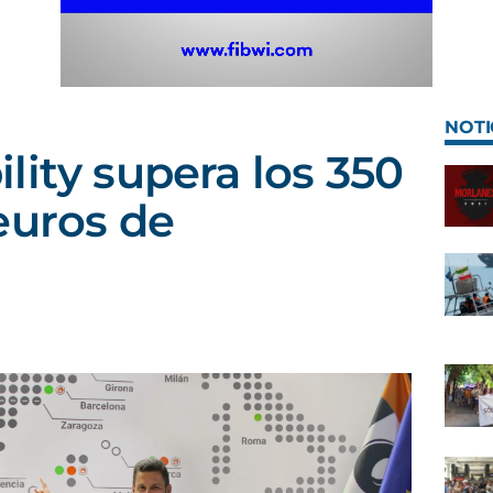
NOTI
lity supera los 350
euros de