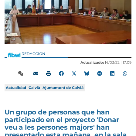
REDACCIÓN
Actualizado:
14/03/22 |
17:09
Actualidad
Calvià
Ajuntament de Calvià
Un grupo de personas que han
participado en el proyecto 'Donar
veu a les persones majors' han
presentado esta mañana, en la sala