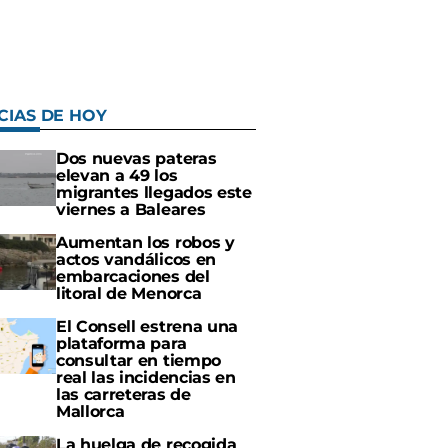
CIAS DE HOY
Dos nuevas pateras
elevan a 49 los
migrantes llegados este
viernes a Baleares
Aumentan los robos y
actos vandálicos en
embarcaciones del
litoral de Menorca
El Consell estrena una
plataforma para
consultar en tiempo
real las incidencias en
las carreteras de
Mallorca
La huelga de recogida