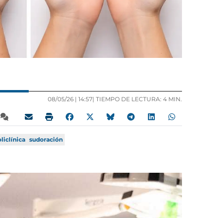
08/05/26 |
14:57
| TIEMPO DE LECTURA: 4 MIN.
liclínica
sudoración