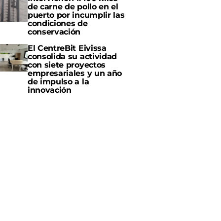
de carne de pollo en el
puerto por incumplir las
condiciones de
conservación
El CentreBit Eivissa
consolida su actividad
con siete proyectos
empresariales y un año
de impulso a la
innovación