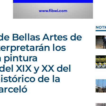
NOTI
de Bellas Artes de
erpretarán los
a pintura
del XIX y XX del
stórico de la
arceló