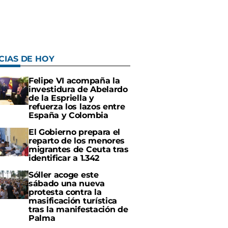
CIAS DE HOY
Felipe VI acompaña la
investidura de Abelardo
de la Espriella y
refuerza los lazos entre
España y Colombia
El Gobierno prepara el
reparto de los menores
migrantes de Ceuta tras
identificar a 1.342
Sóller acoge este
sábado una nueva
protesta contra la
masificación turística
tras la manifestación de
Palma