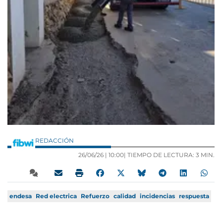
REDACCIÓN
26/06/26 |
10:00
| TIEMPO DE LECTURA: 3 MIN.
endesa
Red electrica
Refuerzo
calidad
incidencias
respuesta