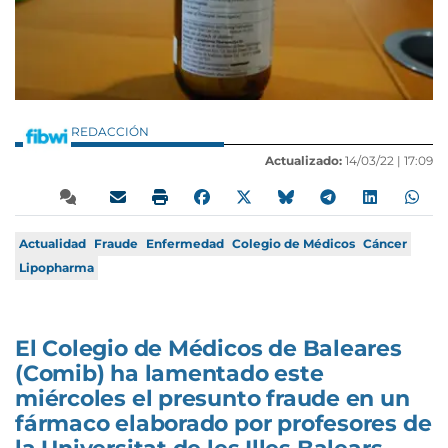
REDACCIÓN
Actualizado:
14/03/22 |
17:09
Actualidad
Fraude
Enfermedad
Colegio de Médicos
Cáncer
Lipopharma
El Colegio de Médicos de Baleares
(Comib) ha lamentado este
miércoles el presunto fraude en un
fármaco elaborado por profesores de