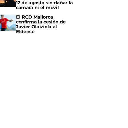
12 de agosto sin dañar la
cámara ni el móvil
El RCD Mallorca
confirma la cesión de
Javier Olaiziola al
Eldense