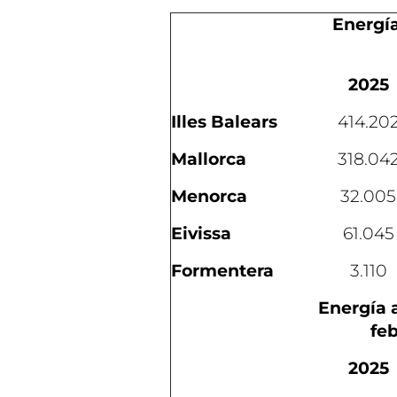
Energía
2025
Illes Balears
414.20
Mallorca
318.04
Menorca
32.005
Eivissa
61.045
Formentera
3.110
Energía 
fe
2025