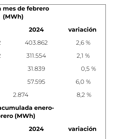
 mes de febrero
(MWh)
2024
variación
2
403.862
2,6 %
2
311.554
2,1 %
31.839
0,5 %
57.595
6,0 %
2.874
8,2 %
acumulada enero-
brero (MWh)
2024
variación