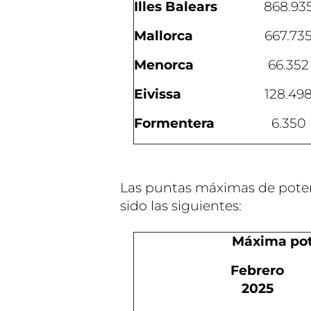
Illes Balears
868.93
Mallorca
667.73
Menorca
66.352
Eivissa
128.49
Formentera
6.350
Las puntas máximas de poten
sido las siguientes:
Máxima pot
Febrero
2025