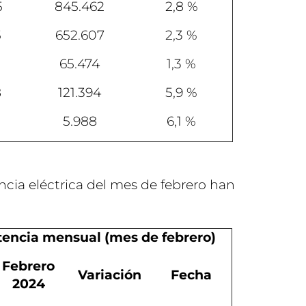
5
845.462
2,8 %
5
652.607
2,3 %
65.474
1,3 %
8
121.394
5,9 %
5.988
6,1 %
cia eléctrica del mes de febrero han
encia mensual (mes de febrero)
Febrero
Variación
Fecha
2024