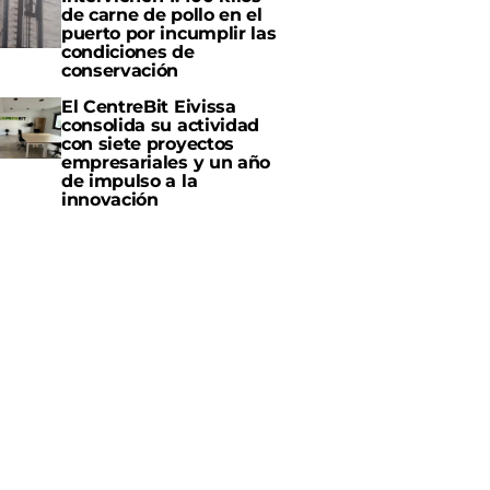
de carne de pollo en el
puerto por incumplir las
condiciones de
conservación
El CentreBit Eivissa
consolida su actividad
con siete proyectos
empresariales y un año
de impulso a la
innovación